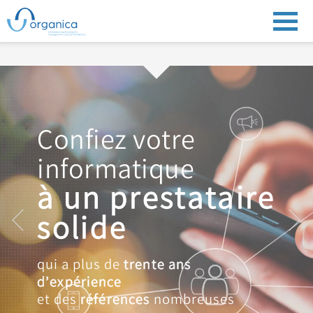
Confiez votre
informatique
à un prestataire
solide
qui a plus de
trente ans
d’expérience
et des
références
nombreuses