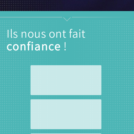
Ils nous ont fait
confiance
!